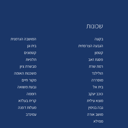
שכונות
בקעה
המושבה הגרמנית
הגבעה הצרפתית
בית וגן
קטמון
קטמונים
פסגת זאב
תלפיות
רמת שרת
מבשרת ציון
הולילנד
משכנות האומה
מוסררה
מקור חיים
בית אל
גבעת משואה
כוכב יעקב
רוממה
מוצא עילית
קרית בעלזא
גבה בנימין
מעלות דפנה
מושב אורה
עמינדב
ממילא