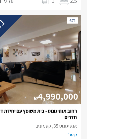
2.5
1
78 מ"ר
נמ
671
4,990,000
₪
חדרים
אנטיגונוס 35, קטמונים
קוטג'