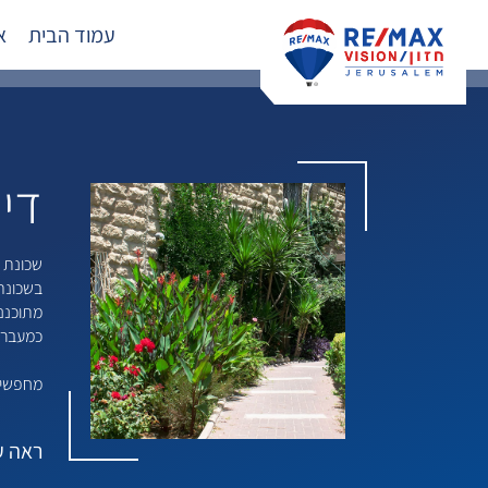
עמוד הבית
א
די
שכונת 
בשכונה
מתוכנני
כמעברת
מחפשים 
ראה
ע