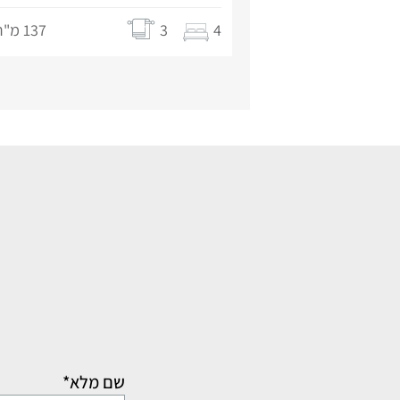
4
3
137 מ"ר
שם מלא*