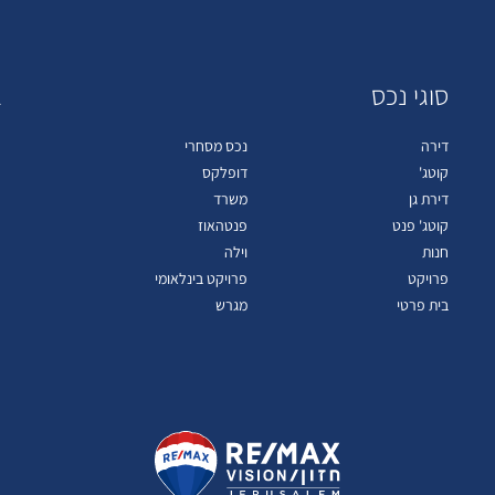
סוגי נכס
ב
דירה
נכס מסחרי
קוטג'
דופלקס
דירת גן
משרד
קוטג' פנט
פנטהאוז
חנות
וילה
פרויקט
פרויקט בינלאומי
בית פרטי
מגרש