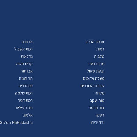
ארמון הנציב
ארנונה
רמות
רמת אשכול
טלביה
נחלאות
מרכז העיר
קרית משה
גבעת שאול
אבו תור
מעלה אדומים
הר חומה
שכונת הבוכרים
סנהדריה
מלחה
רמת שלמה
נווה יעקב
רמת דניה
צור הדסה
ביתר עילית
רסקו
אלמוג
ורד יריחו
Giv'on HaHadasha