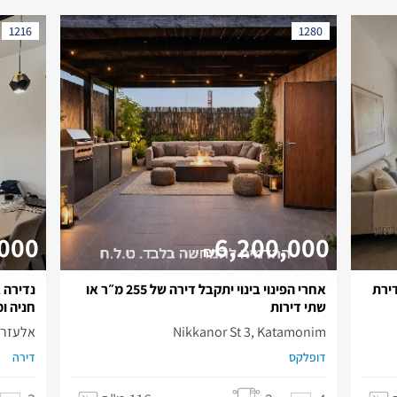
1216
1280
,000
6,200,000
₪
ירת
אחרי הפינוי בינוי יתקבל דירה של 255 מ״ר או
שתי דירות
חניה ו
Nikkanor St 3, Katamonim
אלעזר בן יאי
דופלקס
דירה