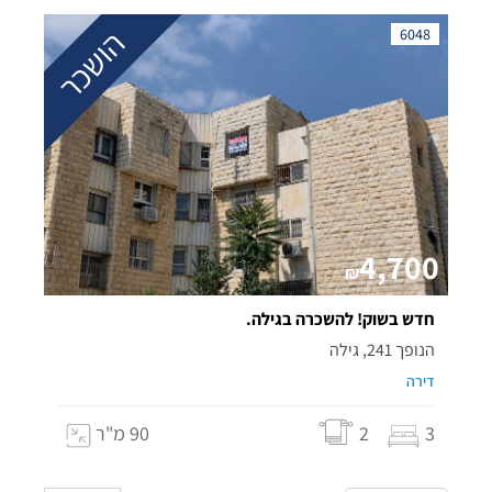
הושכר
6048
4,700
₪
חדש בשוק! להשכרה בגילה.
הנופך 241, גילה
דירה
3
2
90 מ"ר