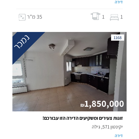
דירה
1
1
35 מ"ר
נמכר
1168
1,850,000
₪
זוגות צעירים ומשקיעים הדירה הזו עבורכם!
יקינטון 571, גילה
דירה