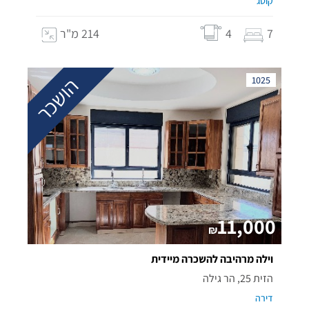
קוטג'
7
4
214 מ"ר
הושכר
1025
11,000
₪
וילה מרהיבה להשכרה מיידית
הזית 25, הר גילה
דירה