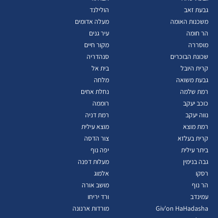
גבעת זאב
הולילנד
משכנות האומה
מעלה אדומים
הר חומה
עיר גנים
מוסררה
מקור חיים
שכונת הבוכרים
סנהדריה
קרית היובל
בית אל
גבעת משואה
מלחה
רמת שלמה
נחלת אחים
כוכב יעקב
רוממה
נווה יעקב
רמת דניה
רמת מוצא
מוצא עילית
קרית בעלזא
צור הדסה
ביתר עילית
יפה נוף
גבה בנימין
מעלות דפנה
רסקו
אלמוג
הר נוף
מושב אורה
עמינדב
ורד יריחו
Giv'on HaHadasha
מורדות ארנונה