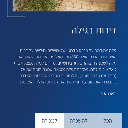
דירות בגילה
גילה ממוקמת על הרכס הדרומי של ירושלים וחולשת על דרום
העיר. גובה הרכס הוא כ-850 מטר מעל פני הים, מה שהופך את
גילה לשכונה הגבוהה ביותר בירושלים. מדרום לגילה נמצאות בית
ג’אלא ובית לחם. ממזרח לגילה נמצאת שכונת חומת שמואל
(הנקראת גם הר חומה), תלפיות וכן מתחיל אזור ספר המדבר.
ביום בו הראות טובה, ניתן לראות את קצה ים המלח. השכונות
הצמודות לגילה הן השכונות הנמצאות בנחל רפאים (נחל אכזב):
ראה
עוד
מלחה, בית צפאפא, שרפאת וקטמון (גונן).
מחפשים דירות, דירות גן או בתים למכירה בהר גילה? לרשותכם
מגוון נכסים למכירה בגילה.
הכל
להשכרה
למכירה