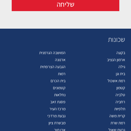
שליחה
שכונות
בקעה
המושבה הגרמנית
ארמון הנציב
ארנונה
גילה
הגבעה הצרפתית
בית וגן
רמות
רמת אשכול
בית הכרם
קטמון
קטמונים
טלביה
נחלאות
רחביה
פסגת זאב
תלפיות
מרכז העיר
קרית משה
גבעת מרדכי
רמת שרת
מבשרת ציון
גבעת שאול
אבו תור