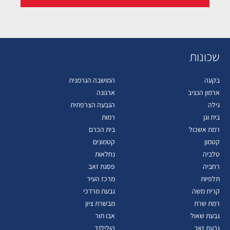
שכונות
בקעה
המושבה הגרמנית
ארמון הנציב
ארנונה
גילה
הגבעה הצרפתית
בית וגן
רמות
רמת אשכול
בית הכרם
קטמון
קטמונים
טלביה
נחלאות
רחביה
פסגת זאב
תלפיות
מרכז העיר
קרית משה
גבעת מרדכי
רמת שרת
מבשרת ציון
גבעת שאול
אבו תור
גבעת זאב
הולילנד