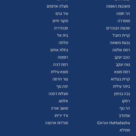
משכנות האומה
מעלה אדומים
הר חומה
עיר גנים
מוסררה
מקור חיים
שכונת הבוכרים
סנהדריה
קרית היובל
בית אל
גבעת משואה
מלחה
רמת שלמה
נחלת אחים
כוכב יעקב
רוממה
נווה יעקב
רמת דניה
רמת מוצא
מוצא עילית
קרית בעלזא
צור הדסה
ביתר עילית
יפה נוף
גבה בנימין
מעלות דפנה
רסקו
אלמוג
הר נוף
מושב אורה
עמינדב
ורד יריחו
Giv'on HaHadasha
מורדות ארנונה
ממילא