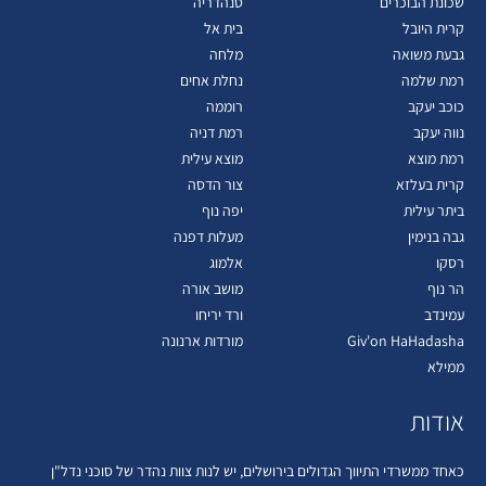
שכונת הבוכרים
סנהדריה
קרית היובל
בית אל
גבעת משואה
מלחה
רמת שלמה
נחלת אחים
כוכב יעקב
רוממה
נווה יעקב
רמת דניה
רמת מוצא
מוצא עילית
קרית בעלזא
צור הדסה
ביתר עילית
יפה נוף
גבה בנימין
מעלות דפנה
רסקו
אלמוג
הר נוף
מושב אורה
עמינדב
ורד יריחו
Giv'on HaHadasha
מורדות ארנונה
ממילא
אודות
כאחד ממשרדי התיווך הגדולים בירושלים, יש לנות צוות נהדר של סוכני נדל"ן