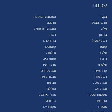
שכונות
בקעה
המושבה הגרמנית
ארמון הנציב
ארנונה
גילה
הגבעה הצרפתית
בית וגן
רמות
רמת אשכול
בית הכרם
קטמון
קטמונים
טלביה
נחלאות
רחביה
פסגת זאב
תלפיות
מרכז העיר
קרית משה
גבעת מרדכי
רמת שרת
מבשרת ציון
גבעת שאול
אבו תור
גבעת זאב
הולילנד
משכנות האומה
מעלה אדומים
הר חומה
עיר גנים
מוסררה
מקור חיים