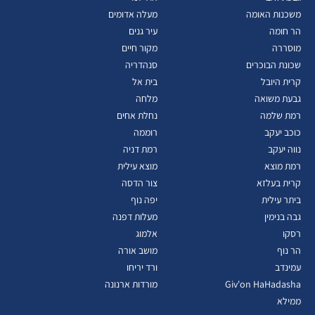
משכנות האומה
מעלה אדומים
הר חומה
עיר גנים
מוסררה
מקור חיים
שכונת הבוכרים
סנהדריה
קרית היובל
בית אל
גבעת משואה
מלחה
רמת שלמה
נחלת אחים
כוכב יעקב
רוממה
נווה יעקב
רמת דניה
רמת מוצא
מוצא עילית
קרית בעלזא
צור הדסה
ביתר עילית
יפה נוף
גבה בנימין
מעלות דפנה
רסקו
אלמוג
הר נוף
מושב אורה
עמינדב
ורד יריחו
Giv'on HaHadasha
מורדות ארנונה
ממילא