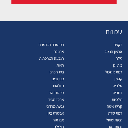
שכונות
בקעה
המושבה הגרמנית
ארמון הנציב
ארנונה
גילה
הגבעה הצרפתית
בית וגן
רמות
רמת אשכול
בית הכרם
קטמון
קטמונים
טלביה
נחלאות
רחביה
פסגת זאב
תלפיות
מרכז העיר
קרית משה
גבעת מרדכי
רמת שרת
מבשרת ציון
גבעת שאול
אבו תור
גבעת זאב
הולילנד