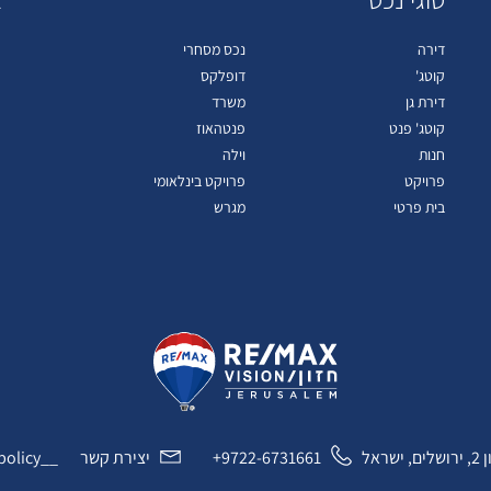
דירה
נכס מסחרי
קוטג'
דופלקס
דירת גן
משרד
קוטג' פנט
פנטהאוז
חנות
וילה
פרויקט
פרויקט בינלאומי
בית פרטי
מגרש
ראל
9722-6731661+
יצירת קשר
__privacy_policy__