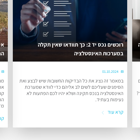
רוכשים נכס יד 2: כך תוודאו שאין תקלה
אי
במערכות האינסטלציה
הח
01.10.2024
במאמר זה נציג את כל הבדיקות החשובות שיש לבצע ואת
מח
הסימנים שעליכם לשים לב אליהם כדי לוודא שמערכת
אפ
?
האינסטלציה בנכס תקינה ושלא יהיו לכם הפתעות לא
קר
נעימות בעתיד.
הכ
מד
קרא עוד
קר