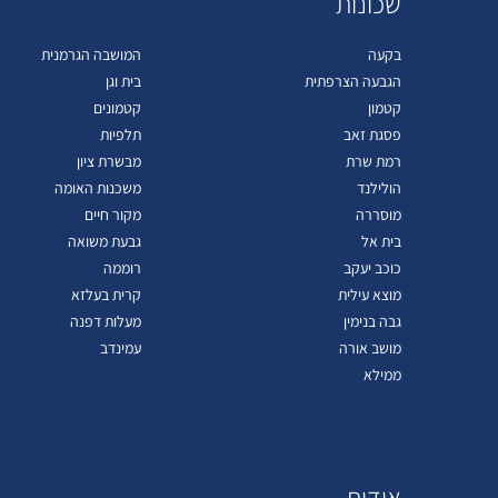
שכונות
בקעה
המושבה הגרמנית
הגבעה הצרפתית
בית וגן
קטמון
קטמונים
פסגת זאב
תלפיות
רמת שרת
מבשרת ציון
הולילנד
משכנות האומה
מוסררה
מקור חיים
בית אל
גבעת משואה
כוכב יעקב
רוממה
מוצא עילית
קרית בעלזא
גבה בנימין
מעלות דפנה
מושב אורה
עמינדב
ממילא
אודות