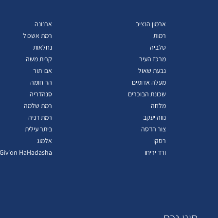
ארמון הנציב
ארנונה
רמות
רמת אשכול
טלביה
נחלאות
מרכז העיר
קרית משה
גבעת שאול
אבו תור
מעלה אדומים
הר חומה
שכונת הבוכרים
סנהדריה
מלחה
רמת שלמה
נווה יעקב
רמת דניה
צור הדסה
ביתר עילית
רסקו
אלמוג
ורד יריחו
Giv'on HaHadasha
סוגי נכס
ב