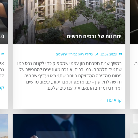
יתרונות של נכסים חדשים
10 הדברות שיקבעו את מחיר ה
12.02.2023
על ידי
רי/מקס חזון ירושלים
.
במשך שנים חסכתם הון עצמי שמספיק כדי לקנות נכס כמו
אי
שתמיד חלמתם. כמו רבים, אינכם מעוניינים להתפשר על
נכס
פחות מהדירה המדויקת ביותר שתמצאו ועדיף שתהיה
לב
חדשה לחלוטין – עם מרצפות מבריקות, עיצוב מרשים
קר
ומודרני ומרחב התואם את הצרכים שלכם.
קרא עוד