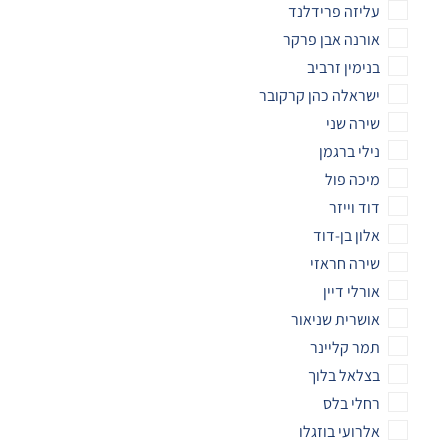
עליזה פרידלנד
אורנה אבן פרקר
בנימין זרביב
ישראלה כהן קרקובר
שירה שני
נילי ברגמן
מיכה פול
דוד וייזר
אלון בן-דוד
שירה חראזי
אורלי דיין
אושרית שניאור
תמר קליינר
בצלאל בלוך
רחלי בלס
אלרועי בוזגלו