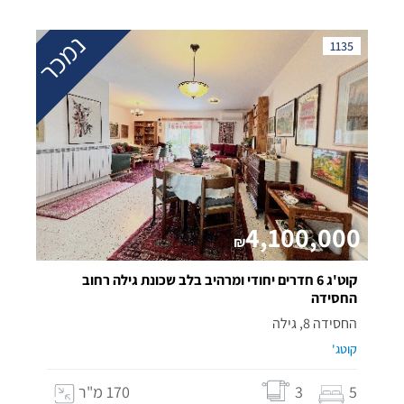
נמכר
1135
4,100,000
₪
קוט'ג 6 חדרים יחודי ומרהיב בלב שכונת גילה רחוב
החסידה
החסידה 8, גילה
קוטג'
5
3
170 מ"ר