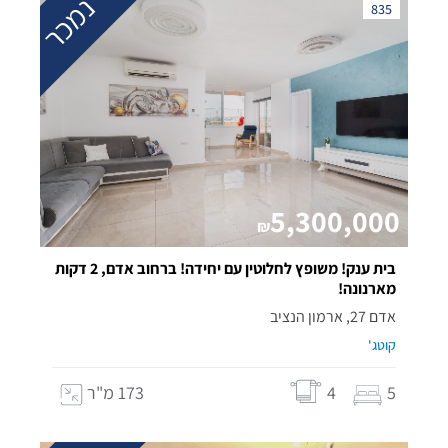
נמכר
835
5,300,000
₪
בית ענק! משופץ לחלוטין עם יחידה! ברחוב אדם, 2 דקות
מארנונה!
אדם 27, ארמון הנציב
קוטג'
5
4
173 מ"ר