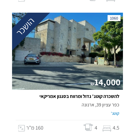
הושכר
1060
14,000
₪
להשכרה קוטג' גדול ומרווח בסגנון אמריקאי
כפר עציון 39, ארנונה
קוטג'
4.5
4
160 מ"ר