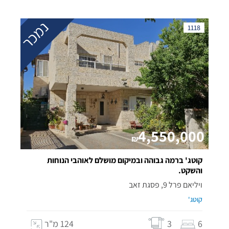
נמכר
1118
4,550,000
₪
קוטג' ברמה גבוהה ובמיקום מושלם לאוהבי הנוחות
והשקט.
ויליאם פרל 9, פסגת זאב
קוטג'
6
3
124 מ"ר