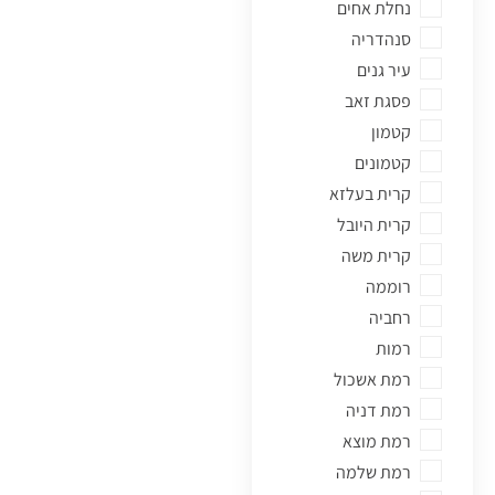
נחלת אחים
מבשרת ציון
סנהדריה
מוסררה
עיר גנים
מורדות ארנונה
פסגת זאב
מלחה
קטמון
ממילא
קטמונים
מעלות דפנה
קרית בעלזא
מקור חיים
קרית היובל
מרכז העיר
קרית משה
משכנות האומה
רוממה
נווה יעקב
רחביה
נחלאות
רמות
נחלת אחים
רמת אשכול
סנהדריה
רמת דניה
עיר גנים
רמת מוצא
פסגת זאב
רמת שלמה
קטמון