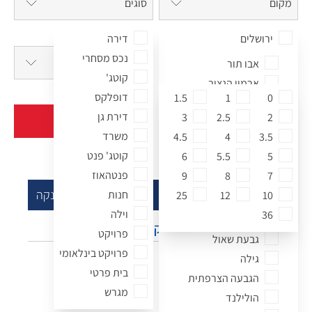
מקום
סוגים
חדרי שינה
טווח מחירים
ירושלים
דירה
נכס מסחרי
חדרי שינה
אבו תור
קוטג'
ארמון הנציב
אפשרויות נוספות
דופלקס
1.5
1
0
ארנונה
דירת גן
2
2.5
3
חיפוש
חיפוש מתקדם
בית הכרם
משרד
4.5
4
3.5
בית וגן
קוטג' פנט
6
5.5
5
בקעה
פנטהאוז
9
8
7
גבעת זאב
סינון נכסים
נקה
חנות
25
12
10
גבעת מרדכי
וילה
36
גבעת משואה
מקום
פרויקט
גבעת שאול
פרויקט בינלאומי
גילה
ירושלים
בית פרטי
הגבעה הצרפתית
אבו תור
מגרש
הולילנד
ארמון הנציב