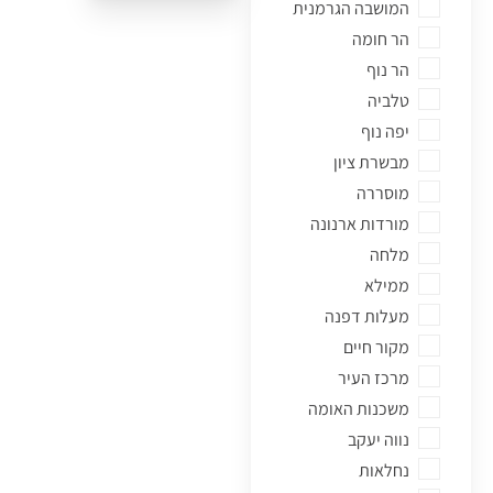
המושבה הגרמנית
ארנונה
הר חומה
בית הכרם
הר נוף
בית וגן
טלביה
בקעה
יפה נוף
גבעת זאב
מבשרת ציון
גבעת מרדכי
מוסררה
גבעת משואה
מורדות ארנונה
גבעת שאול
מלחה
גילה
ממילא
הגבעה הצרפתית
מעלות דפנה
הולילנד
מקור חיים
המושבה הגרמנית
מרכז העיר
הר חומה
משכנות האומה
הר נוף
נווה יעקב
טלביה
נחלאות
יפה נוף