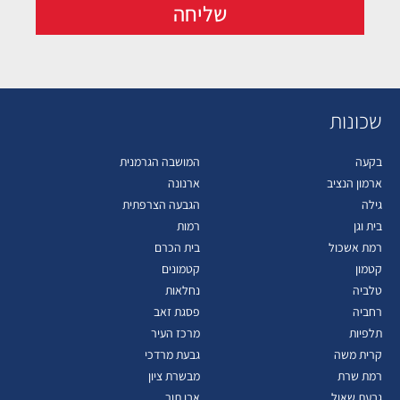
שליחה
שכונות
בקעה
המושבה הגרמנית
ארמון הנציב
ארנונה
גילה
הגבעה הצרפתית
בית וגן
רמות
רמת אשכול
בית הכרם
קטמון
קטמונים
טלביה
נחלאות
רחביה
פסגת זאב
תלפיות
מרכז העיר
קרית משה
גבעת מרדכי
רמת שרת
מבשרת ציון
גבעת שאול
אבו תור