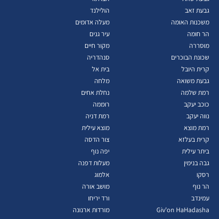
גבעת זאב
הולילנד
משכנות האומה
מעלה אדומים
הר חומה
עיר גנים
מוסררה
מקור חיים
שכונת הבוכרים
סנהדריה
קרית היובל
בית אל
גבעת משואה
מלחה
רמת שלמה
נחלת אחים
כוכב יעקב
רוממה
נווה יעקב
רמת דניה
רמת מוצא
מוצא עילית
קרית בעלזא
צור הדסה
ביתר עילית
יפה נוף
גבה בנימין
מעלות דפנה
רסקו
אלמוג
הר נוף
מושב אורה
עמינדב
ורד יריחו
Giv'on HaHadasha
מורדות ארנונה