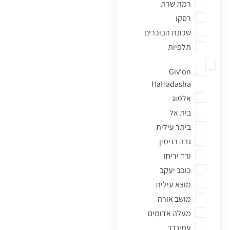
רמת שרת
קטמונים
רסקו
קרית בעלזא
שכונת הבוכרים
קרית היובל
תלפיות
קרית משה
רוממה
Giv'on
HaHadasha
רחביה
אלמוג
רמות
בית אל
רמת אשכול
ביתר עילית
רמת דניה
גבה בנימין
רמת מוצא
ורד יריחו
רמת שלמה
כוכב יעקב
רמת שרת
מוצא עילית
רסקו
מושב אורה
שכונת הבוכרים
מעלה אדומים
תלפיות
עמינדב