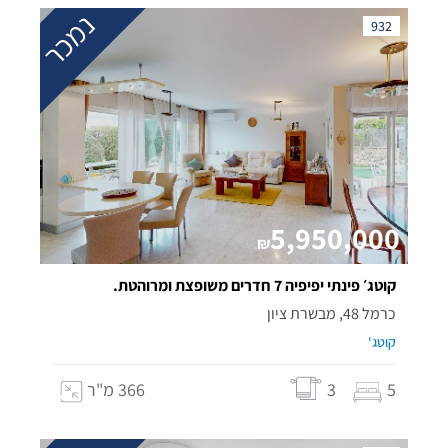
נמכר
932
5,950,000
₪
קוטג׳ פינתי יפיפיה 7 חדרים משופצת ומרוהטת.
כרמל 48, מבשרת ציון
קוטג'
5
3
366 מ"ר