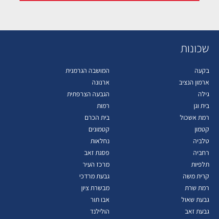
שכונות
בקעה
המושבה הגרמנית
ארמון הנציב
ארנונה
גילה
הגבעה הצרפתית
בית וגן
רמות
רמת אשכול
בית הכרם
קטמון
קטמונים
טלביה
נחלאות
רחביה
פסגת זאב
תלפיות
מרכז העיר
קרית משה
גבעת מרדכי
רמת שרת
מבשרת ציון
גבעת שאול
אבו תור
גבעת זאב
הולילנד