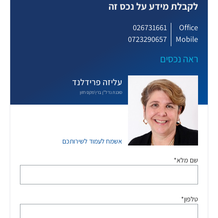
לקבלת מידע על נכס זה
026731661
Office
0723290657
Mobile
ראה נכסים
עליזה פרידלנד
סוכנת נדל"ן ברי\מקס חזון
אשמח לעמוד לשירותכם
שם מלא*
טלפון*