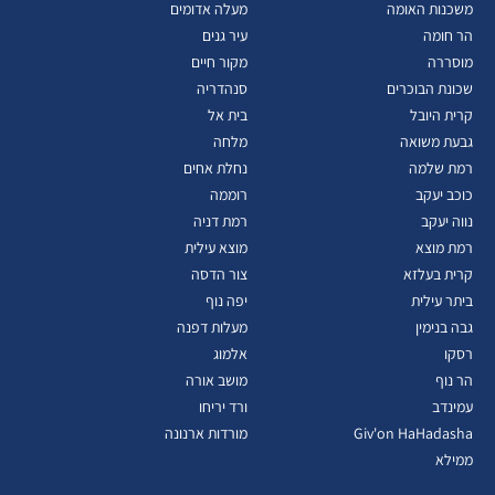
משכנות האומה
מעלה אדומים
הר חומה
עיר גנים
מוסררה
מקור חיים
שכונת הבוכרים
סנהדריה
קרית היובל
בית אל
גבעת משואה
מלחה
רמת שלמה
נחלת אחים
כוכב יעקב
רוממה
נווה יעקב
רמת דניה
רמת מוצא
מוצא עילית
קרית בעלזא
צור הדסה
ביתר עילית
יפה נוף
גבה בנימין
מעלות דפנה
רסקו
אלמוג
הר נוף
מושב אורה
עמינדב
ורד יריחו
Giv'on HaHadasha
מורדות ארנונה
ממילא