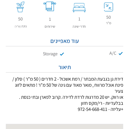
50
50
1
1
מ"ר
גינה
חדרי שינה
שירותים
(מ"ר)
עוד מאפיינים
A/C
Storage
תיאור
דירת גן בגבעת המבתר / רמת אשכול - 2 חדרים ( 50 מ"ר ) סלון /
פינת אוכל מרווח , מואר מאוד עם גינה של 50 מ"ר ! מתאים לזוג
צעיר
או רווק. יש 20 מדרגות לרדת לדירה .קרוב לפארן ובתי כנסת .
בבלעדיות - רי/מקס חזון
+עליזה - 972-54-668-411