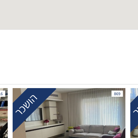
ר
הושכר
16
869