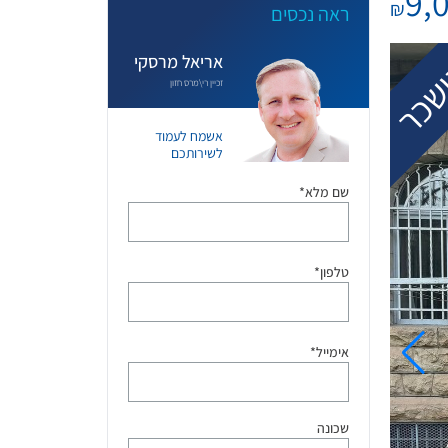
9,
₪
ראה נכסים
שכר
אריאל מרסקי
זכיין רי\מרס חזון
אשמח לעמוד
לשירותכם
שם מלא*
טלפון*
אימייל*
שכונה