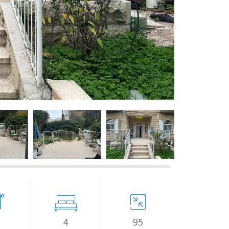
If we need navigation buttons
4
95