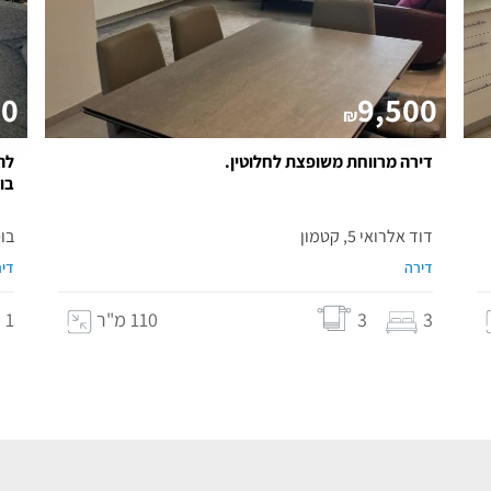
00
9,500
₪
דירה מרווחת משופצת לחלוטין.
לה
בו
דוד אלרואי 5, קטמון
בוסתנא
דירה
דיר
3
3
110 מ"ר
1