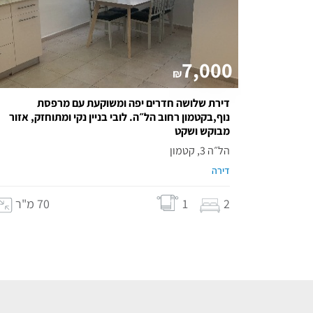
7,000
₪
דירת שלושה חדרים יפה ומשוקעת עם מרפסת
נוף,בקטמון רחוב הל״ה. לובי בניין נקי ומתוחזק, אזור
מבוקש ושקט
הל״ה 3, קטמון
דירה
2
1
70 מ"ר