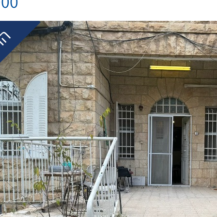
000
הו