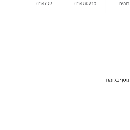
מרפסת
גינה
רותים
(מ"ר)
(מ"ר)