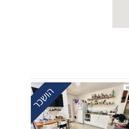
הושכר
9