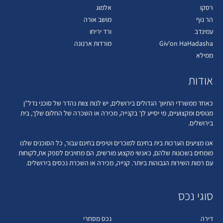
רסקו
אלמוג
הר נוף
מושב אורה
עמינדב
ורד יריחו
Giv'on HaHadasha
מורדות ארנונה
ממילא
אודות
כאחד ממשרדי התיווך הגדולים בירושלים, יש לנות צוות נהדר של סוכני נדל"ן
מנוסים ומקצועיים, מי יסייע לך בקנייה, מכירה או השכרה של החלום שלך, בית
בירושלים.
אנו מציעים הערכות בית בחינם למוכרים וטיפים בחינם עבור, כל הסוכנים שלנו
מומחים בשכונות שלהם, כאנשי מקצוע מורשים, הם מחויבים לספק את,לקוחות
עם רמות השירות הגבוהות ביותר. קנייה, מכירה או השכרת נכסים בירושלים.
סוגי נכס
דירה
נכס מסחרי