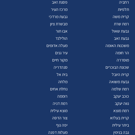
רחביה
פסגת זאב
תלפיות
מרכז העיר
קרית משה
גבעת מרדכי
רמת שרת
מבשרת ציון
גבעת שאול
אבו תור
גבעת זאב
הולילנד
משכנות האומה
מעלה אדומים
הר חומה
עיר גנים
מוסררה
מקור חיים
שכונת הבוכרים
סנהדריה
קרית היובל
בית אל
גבעת משואה
מלחה
רמת שלמה
נחלת אחים
כוכב יעקב
רוממה
נווה יעקב
רמת דניה
רמת מוצא
מוצא עילית
קרית בעלזא
צור הדסה
ביתר עילית
יפה נוף
גבה בנימין
מעלות דפנה